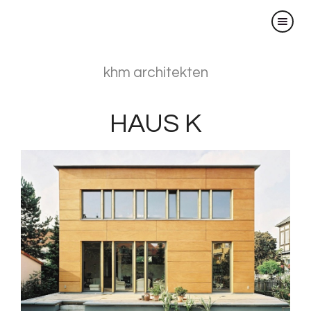
×
khm architekten
HAUS K